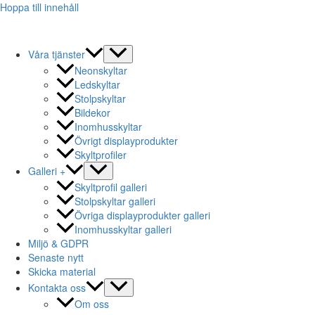
Hoppa till innehåll
Våra tjänster
Neonskyltar
Ledskyltar
Stolpskyltar
Bildekor
Inomhusskyltar
Övrigt displayprodukter
Skyltprofiler
Galleri +
Skyltprofil galleri
Stolpskyltar galleri
Övriga displayprodukter galleri
Inomhusskyltar galleri
Miljö & GDPR
Senaste nytt
Skicka material
Kontakta oss
Om oss