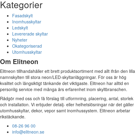
Kategorier
Fasadskylt
Inomhusskyltar
Ledskylt
Levererade skyltar
Nyheter
Okategoriserad
Utomhusskyltar
Om Elitneon
Elitneon tillhandahåller ett brett produktsortiment med allt ifrån den lilla
namnskylten till stora neon/LED-skyltanläggningar. För oss är hög
kvalitet och långsiktigt tänkande det viktigaste. Elitneon har alltid en
personlig service med många års erfarenhet inom skyltbranschen.
Rådgör med oss och få förslag till utformning, placering, antal, storlek
och installation. Vi erbjuder detalj- eller helhetslösningar när det gäller
utomhusskyltar, dekor, vepor samt inomhussystem. Elitneon arbetar
rikstäckande.
08-26 96 00
info@elitneon.se