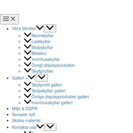
Våra tjänster
Neonskyltar
Ledskyltar
Stolpskyltar
Bildekor
Inomhusskyltar
Övrigt displayprodukter
Skyltprofiler
Galleri +
Skyltprofil galleri
Stolpskyltar galleri
Övriga displayprodukter galleri
Inomhusskyltar galleri
Miljö & GDPR
Senaste nytt
Skicka material
Kontakta oss