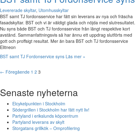
Levererade skyltar
,
Utomhusskyltar
BST samt TJ fordonsservice har fått sin leverans av nya och fräscha
fasadskyltar. BST och vi är väldigt glada och nöjda med slutresultatet.
Nu syns både BST och TJ fordonsservice från långt respektive kort
avstånd. Sammanfattningsvis så har ännu ett uppdrag slutförts med
gott och proffsigt resultat. Mer än bara BST och TJ fordonsservice
Elitneon
BST samt TJ Fordonservice syns
Läs mer »
←
Föregående
1
2
3
Senaste nyheterna
Elcykelpunkten i Stockholm
Södergrillen i Stockholm har fått nytt liv!
Partyland i erikslunds köpcentrum
Partyland leverans av skylt
Storgatans grillkök – Omprofilering