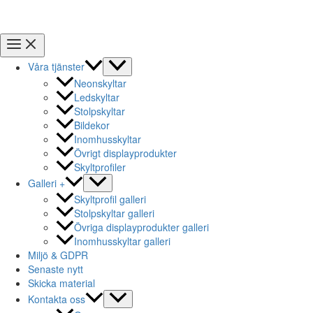
Våra tjänster
Neonskyltar
Ledskyltar
Stolpskyltar
Bildekor
Inomhusskyltar
Övrigt displayprodukter
Skyltprofiler
Galleri +
Skyltprofil galleri
Stolpskyltar galleri
Övriga displayprodukter galleri
Inomhusskyltar galleri
Miljö & GDPR
Senaste nytt
Skicka material
Kontakta oss