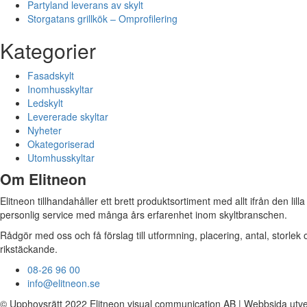
Partyland leverans av skylt
Storgatans grillkök – Omprofilering
Kategorier
Fasadskylt
Inomhusskyltar
Ledskylt
Levererade skyltar
Nyheter
Okategoriserad
Utomhusskyltar
Om Elitneon
Elitneon tillhandahåller ett brett produktsortiment med allt ifrån den lil
personlig service med många års erfarenhet inom skyltbranschen.
Rådgör med oss och få förslag till utformning, placering, antal, storlek
rikstäckande.
08-26 96 00
info@elitneon.se
© Upphovsrätt 2022 Elitneon visual communication AB | Webbsida utvec