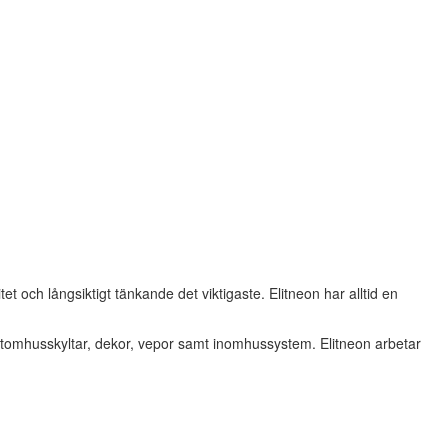
tet och långsiktigt tänkande det viktigaste. Elitneon har alltid en
ler utomhusskyltar, dekor, vepor samt inomhussystem. Elitneon arbetar