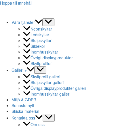
Hoppa till innehåll
Våra tjänster
Neonskyltar
Ledskyltar
Stolpskyltar
Bildekor
Inomhusskyltar
Övrigt displayprodukter
Skyltprofiler
Galleri +
Skyltprofil galleri
Stolpskyltar galleri
Övriga displayprodukter galleri
Inomhusskyltar galleri
Miljö & GDPR
Senaste nytt
Skicka material
Kontakta oss
Om oss