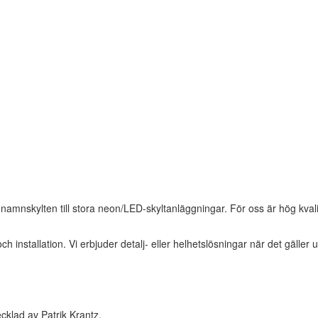
la namnskylten till stora neon/LED-skyltanläggningar. För oss är hög kvali
 och installation. Vi erbjuder detalj- eller helhetslösningar när det gäl
klad av Patrik Krantz.