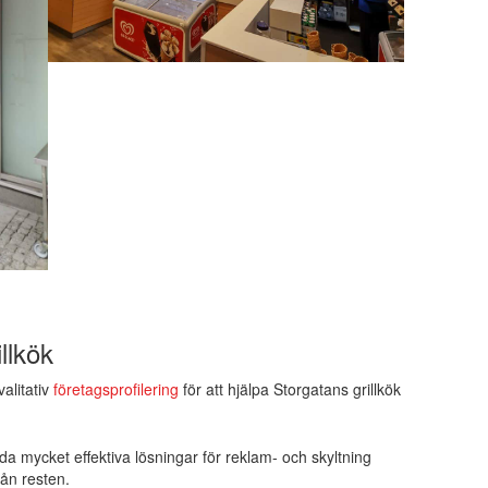
llkök
valitativ
företagsprofilering
för att hjälpa Storgatans grillkök
uda mycket effektiva lösningar för reklam- och skyltning
rån resten.