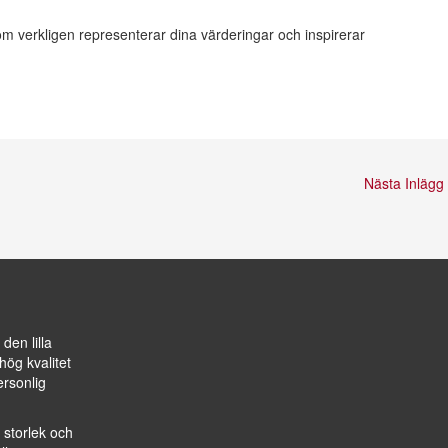
om verkligen representerar dina värderingar och inspirerar
Nästa Inlägg
den lilla
hög kvalitet
ersonlig
 storlek och