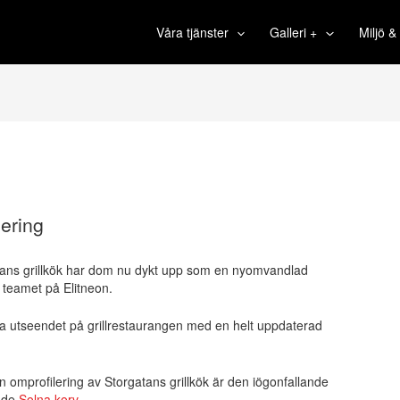
Våra tjänster
Galleri +
Miljö 
lering
atans grillkök har dom nu dykt upp som en nyomvandlad
a teamet på Elitneon.
la utseendet på grillrestaurangen med en helt uppdaterad
mprofilering av Storgatans grillkök är den iögonfallande
ande
Solna korv
.