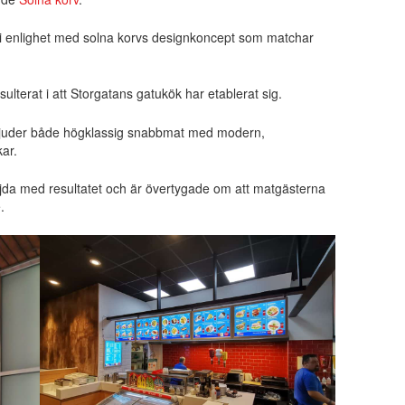
 i enlighet med solna korvs designkoncept som matchar
sulterat i att Storgatans gatukök har etablerat sig.
rbjuder både högklassig snabbmat med modern,
kar.
nöjda med resultatet och är övertygade om att matgästerna
.