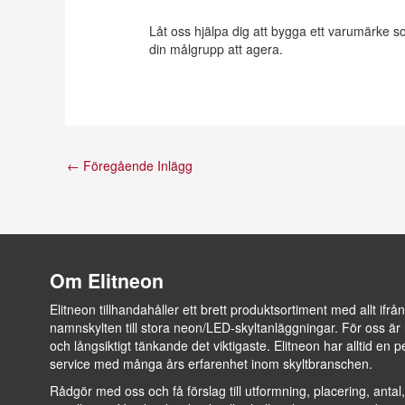
Låt oss hjälpa dig att bygga ett varumärke s
din målgrupp att agera.
←
Föregående Inlägg
Om Elitneon
Elitneon tillhandahåller ett brett produktsortiment med allt ifrån 
namnskylten till stora neon/LED-skyltanläggningar. För oss är 
och långsiktigt tänkande det viktigaste. Elitneon har alltid en p
service med många års erfarenhet inom skyltbranschen.
Rådgör med oss och få förslag till utformning, placering, antal,