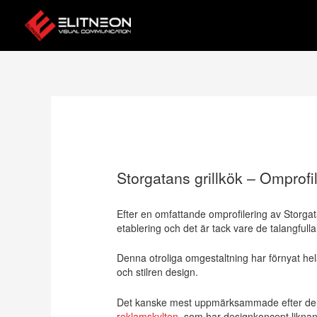
Hoppa
till
innehåll
Storgatans grillkök – Omprofi
Efter en omfattande omprofilering av Storg
etablering och det är tack vare de talangfull
Denna otroliga omgestaltning har förnyat he
och stilren design.
Det kanske mest uppmärksammade efter den o
reklamskylten
, som har designkoncept likn