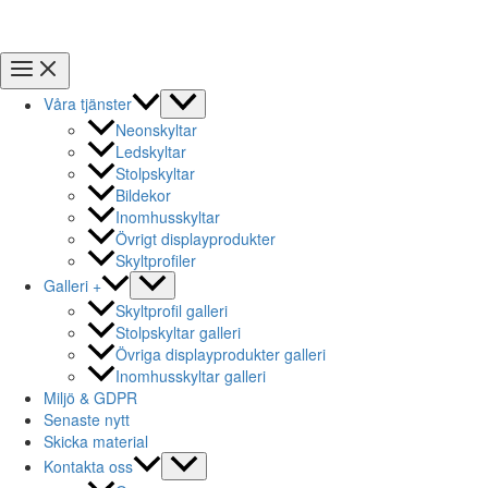
Våra tjänster
Neonskyltar
Ledskyltar
Stolpskyltar
Bildekor
Inomhusskyltar
Övrigt displayprodukter
Skyltprofiler
Galleri +
Skyltprofil galleri
Stolpskyltar galleri
Övriga displayprodukter galleri
Inomhusskyltar galleri
Miljö & GDPR
Senaste nytt
Skicka material
Kontakta oss