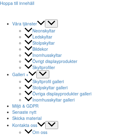
Hoppa till innehåll
Våra tjänster
Neonskyltar
Ledskyltar
Stolpskyltar
Bildekor
Inomhusskyltar
Övrigt displayprodukter
Skyltprofiler
Galleri +
Skyltprofil galleri
Stolpskyltar galleri
Övriga displayprodukter galleri
Inomhusskyltar galleri
Miljö & GDPR
Senaste nytt
Skicka material
Kontakta oss
Om oss