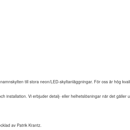
la namnskylten till stora neon/LED-skyltanläggningar. För oss är hög kvali
 och installation. Vi erbjuder detalj- eller helhetslösningar när det gäl
klad av Patrik Krantz.