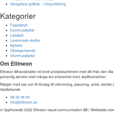
Storgatans grillkök – Omprofilering
Kategorier
Fasadskylt
Inomhusskyltar
Ledskylt
Levererade skyltar
Nyheter
Okategoriserad
Utomhusskyltar
Om Elitneon
Elitneon tillhandahåller ett brett produktsortiment med allt ifrån den lil
personlig service med många års erfarenhet inom skyltbranschen.
Rådgör med oss och få förslag till utformning, placering, antal, storlek
rikstäckande.
08-26 96 00
info@elitneon.se
© Upphovsrätt 2022 Elitneon visual communication AB | Webbsida utvec