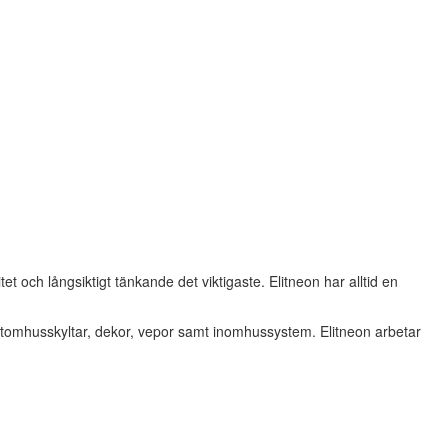
tet och långsiktigt tänkande det viktigaste. Elitneon har alltid en
ler utomhusskyltar, dekor, vepor samt inomhussystem. Elitneon arbetar