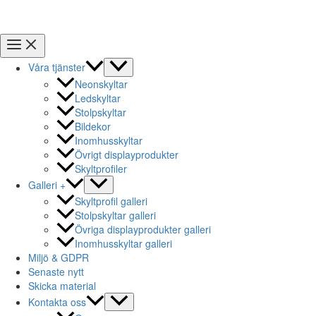
Våra tjänster
Neonskyltar
Ledskyltar
Stolpskyltar
Bildekor
Inomhusskyltar
Övrigt displayprodukter
Skyltprofiler
Galleri +
Skyltprofil galleri
Stolpskyltar galleri
Övriga displayprodukter galleri
Inomhusskyltar galleri
Miljö & GDPR
Senaste nytt
Skicka material
Kontakta oss