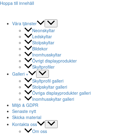
Hoppa till innehåll
Våra tjänster
Neonskyltar
Ledskyltar
Stolpskyltar
Bildekor
Inomhusskyltar
Övrigt displayprodukter
Skyltprofiler
Galleri +
Skyltprofil galleri
Stolpskyltar galleri
Övriga displayprodukter galleri
Inomhusskyltar galleri
Miljö & GDPR
Senaste nytt
Skicka material
Kontakta oss
Om oss