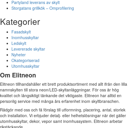
Partyland leverans av skylt
Storgatans grillkök – Omprofilering
Kategorier
Fasadskylt
Inomhusskyltar
Ledskylt
Levererade skyltar
Nyheter
Okategoriserad
Utomhusskyltar
Om Elitneon
Elitneon tillhandahåller ett brett produktsortiment med allt ifrån den lilla
namnskylten till stora neon/LED-skyltanläggningar. För oss är hög
kvalitet och långsiktigt tänkande det viktigaste. Elitneon har alltid en
personlig service med många års erfarenhet inom skyltbranschen.
Rådgör med oss och få förslag till utformning, placering, antal, storlek
och installation. Vi erbjuder detalj- eller helhetslösningar när det gäller
utomhusskyltar, dekor, vepor samt inomhussystem. Elitneon arbetar
rikstäckande.