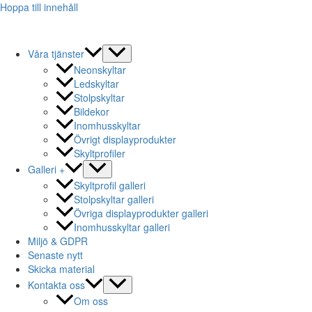
Hoppa till innehåll
Våra tjänster
Neonskyltar
Ledskyltar
Stolpskyltar
Bildekor
Inomhusskyltar
Övrigt displayprodukter
Skyltprofiler
Galleri +
Skyltprofil galleri
Stolpskyltar galleri
Övriga displayprodukter galleri
Inomhusskyltar galleri
Miljö & GDPR
Senaste nytt
Skicka material
Kontakta oss
Om oss