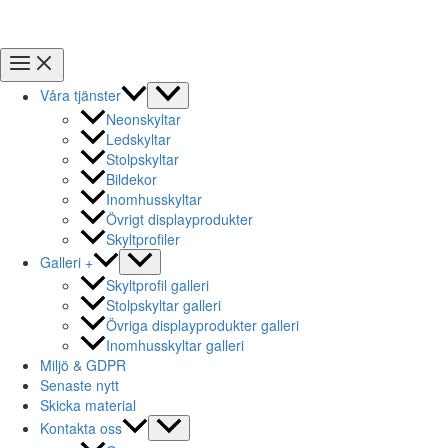
Våra tjänster
Neonskyltar
Ledskyltar
Stolpskyltar
Bildekor
Inomhusskyltar
Övrigt displayprodukter
Skyltprofiler
Galleri +
Skyltprofil galleri
Stolpskyltar galleri
Övriga displayprodukter galleri
Inomhusskyltar galleri
Miljö & GDPR
Senaste nytt
Skicka material
Kontakta oss