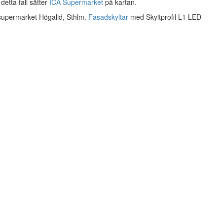
etta fall sätter
ICA Supermarket
på kartan.
 supermarket Högalid, Sthlm.
Fasadskyltar
med Skyltprofil L1 LED