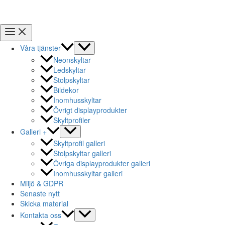
Våra tjänster
Neonskyltar
Ledskyltar
Stolpskyltar
Bildekor
Inomhusskyltar
Övrigt displayprodukter
Skyltprofiler
Galleri +
Skyltprofil galleri
Stolpskyltar galleri
Övriga displayprodukter galleri
Inomhusskyltar galleri
Miljö & GDPR
Senaste nytt
Skicka material
Kontakta oss