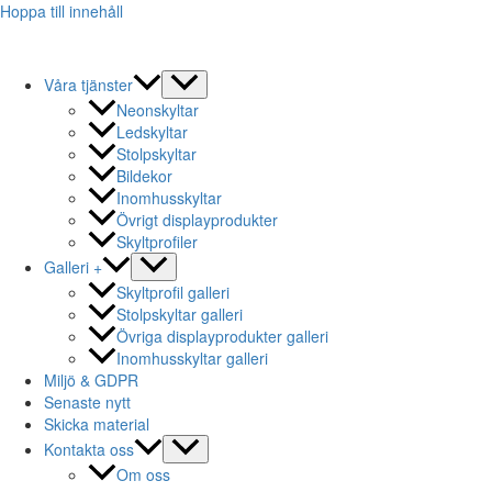
Hoppa till innehåll
Våra tjänster
Neonskyltar
Ledskyltar
Stolpskyltar
Bildekor
Inomhusskyltar
Övrigt displayprodukter
Skyltprofiler
Galleri +
Skyltprofil galleri
Stolpskyltar galleri
Övriga displayprodukter galleri
Inomhusskyltar galleri
Miljö & GDPR
Senaste nytt
Skicka material
Kontakta oss
Om oss