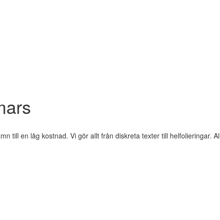
mars
mn till en låg kostnad. Vi gör allt från diskreta t
exter till helfolieringar. 