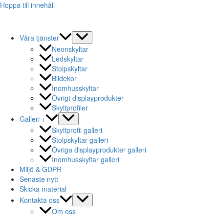
Hoppa till innehåll
Våra tjänster
Neonskyltar
Ledskyltar
Stolpskyltar
Bildekor
Inomhusskyltar
Övrigt displayprodukter
Skyltprofiler
Galleri +
Skyltprofil galleri
Stolpskyltar galleri
Övriga displayprodukter galleri
Inomhusskyltar galleri
Miljö & GDPR
Senaste nytt
Skicka material
Kontakta oss
Om oss