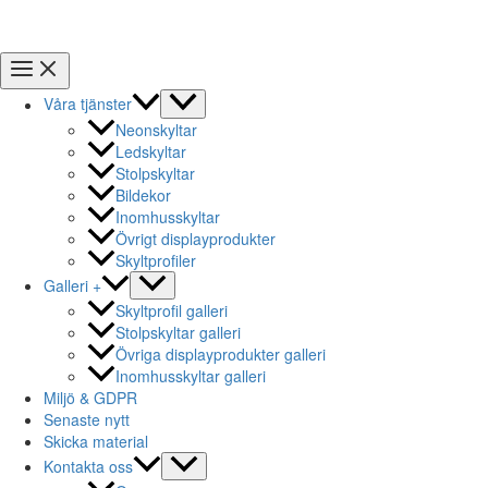
Våra tjänster
Neonskyltar
Ledskyltar
Stolpskyltar
Bildekor
Inomhusskyltar
Övrigt displayprodukter
Skyltprofiler
Galleri +
Skyltprofil galleri
Stolpskyltar galleri
Övriga displayprodukter galleri
Inomhusskyltar galleri
Miljö & GDPR
Senaste nytt
Skicka material
Kontakta oss