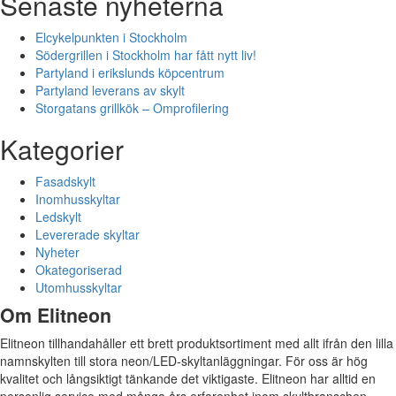
Senaste nyheterna
Elcykelpunkten i Stockholm
Södergrillen i Stockholm har fått nytt liv!
Partyland i erikslunds köpcentrum
Partyland leverans av skylt
Storgatans grillkök – Omprofilering
Kategorier
Fasadskylt
Inomhusskyltar
Ledskylt
Levererade skyltar
Nyheter
Okategoriserad
Utomhusskyltar
Om Elitneon
Elitneon tillhandahåller ett brett produktsortiment med allt ifrån den lilla
namnskylten till stora neon/LED-skyltanläggningar. För oss är hög
kvalitet och långsiktigt tänkande det viktigaste. Elitneon har alltid en
personlig service med många års erfarenhet inom skyltbranschen.