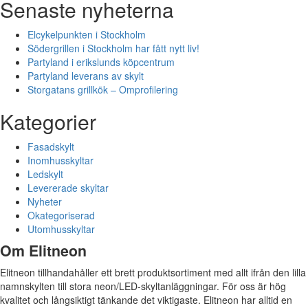
Senaste nyheterna
Elcykelpunkten i Stockholm
Södergrillen i Stockholm har fått nytt liv!
Partyland i erikslunds köpcentrum
Partyland leverans av skylt
Storgatans grillkök – Omprofilering
Kategorier
Fasadskylt
Inomhusskyltar
Ledskylt
Levererade skyltar
Nyheter
Okategoriserad
Utomhusskyltar
Om Elitneon
Elitneon tillhandahåller ett brett produktsortiment med allt ifrån den lilla
namnskylten till stora neon/LED-skyltanläggningar. För oss är hög
kvalitet och långsiktigt tänkande det viktigaste. Elitneon har alltid en