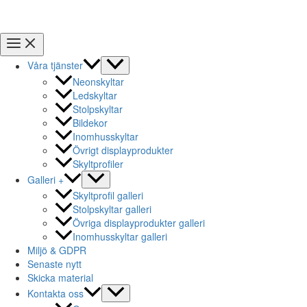
Våra tjänster
Neonskyltar
Ledskyltar
Stolpskyltar
Bildekor
Inomhusskyltar
Övrigt displayprodukter
Skyltprofiler
Galleri +
Skyltprofil galleri
Stolpskyltar galleri
Övriga displayprodukter galleri
Inomhusskyltar galleri
Miljö & GDPR
Senaste nytt
Skicka material
Kontakta oss