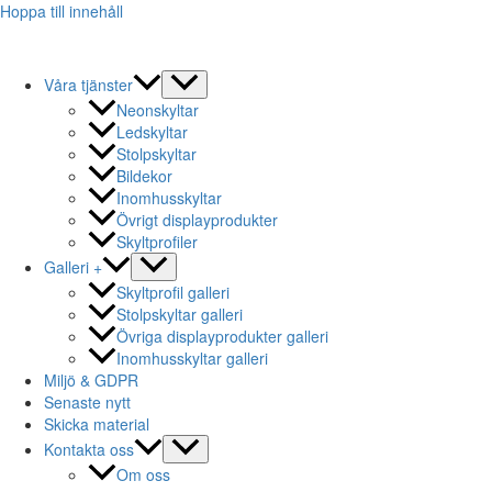
Hoppa till innehåll
Våra tjänster
Neonskyltar
Ledskyltar
Stolpskyltar
Bildekor
Inomhusskyltar
Övrigt displayprodukter
Skyltprofiler
Galleri +
Skyltprofil galleri
Stolpskyltar galleri
Övriga displayprodukter galleri
Inomhusskyltar galleri
Miljö & GDPR
Senaste nytt
Skicka material
Kontakta oss
Om oss